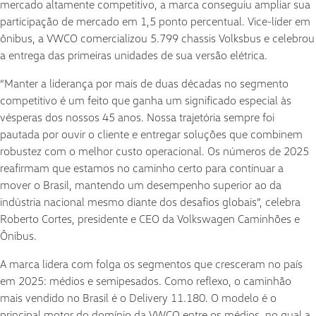
mercado altamente competitivo, a marca conseguiu ampliar sua
participação de mercado em 1,5 ponto percentual. Vice-líder em
ônibus, a VWCO comercializou 5.799 chassis Volksbus e celebrou
a entrega das primeiras unidades de sua versão elétrica.
“Manter a liderança por mais de duas décadas no segmento
competitivo é um feito que ganha um significado especial às
vésperas dos nossos 45 anos. Nossa trajetória sempre foi
pautada por ouvir o cliente e entregar soluções que combinem
robustez com o melhor custo operacional. Os números de 2025
reafirmam que estamos no caminho certo para continuar a
mover o Brasil, mantendo um desempenho superior ao da
indústria nacional mesmo diante dos desafios globais”, celebra
Roberto Cortes, presidente e CEO da Volkswagen Caminhões e
Ônibus.
A marca lidera com folga os segmentos que cresceram no país
em 2025: médios e semipesados. Como reflexo, o caminhão
mais vendido no Brasil é o Delivery 11.180. O modelo é o
principal motor do domínio da VWCO entre os médios, no qual a