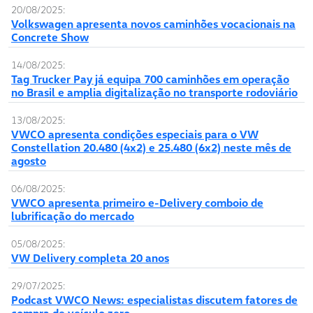
20/08/2025:
Volkswagen apresenta novos caminhões vocacionais na
Concrete Show
14/08/2025:
Tag Trucker Pay já equipa 700 caminhões em operação
no Brasil e amplia digitalização no transporte rodoviário
13/08/2025:
VWCO apresenta condições especiais para o VW
Constellation 20.480 (4x2) e 25.480 (6x2) neste mês de
agosto
06/08/2025:
VWCO apresenta primeiro e-Delivery comboio de
lubrificação do mercado
05/08/2025:
VW Delivery completa 20 anos
29/07/2025:
Podcast VWCO News: especialistas discutem fatores de
compra de veículo zero