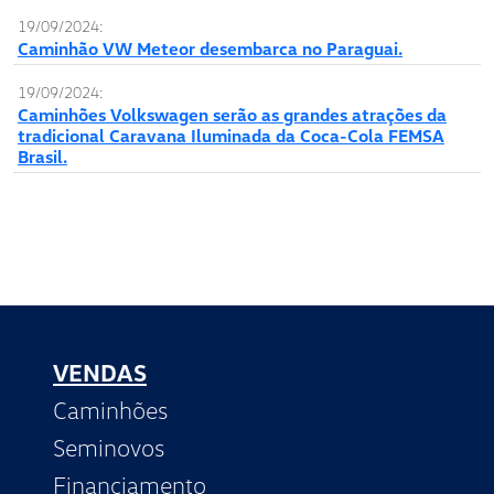
19/09/2024:
Caminhão VW Meteor desembarca no Paraguai.
19/09/2024:
Caminhões Volkswagen serão as grandes atrações da
tradicional Caravana Iluminada da Coca-Cola FEMSA
Brasil.
VENDAS
Caminhões
Seminovos
Financiamento