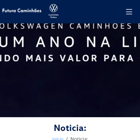
Futura Caminhões V
Noticia:
Noticia:
Início