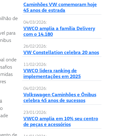
Caminhões VW comemoram hoje
45 anos de estrada
milhão de
04/03/2026:
VWCO amplia a família Delivery
vel para
com o 14.180
Ônibus
26/02/2026:
VW Constellation celebra 20 anos
bal onde
11/02/2026:
safios
VWCO lidera ranking de
sumidas
implementações em 2025
res
04/02/2026:
Volkswagen Caminhões e Ônibus
celebra 45 anos de sucessos
á
do
23/01/2026:
dade
VWCO amplia em 10% seu centro
de peças e acessórios
vento de