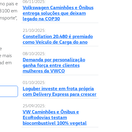
06/11/2025:
no país e
Volkswagen Caminhões e Ônibus
l B100 em
entrega soluções que deixam
nsporte”,
legado na COP30
21/10/2025:
Constellation 20.480 é premiado
como Veículo de Carga do ano
e
08/10/2025:
e mais
Demanda por personalização
oad em
ganha força entre clientes
mulheres da VWCO
01/10/2025:
Loguber investe em frota própria
com Delivery Express para crescer
25/09/2025:
VW Caminhões e Ônibus e
EcoRodovias testam
biocombustível 100% vegetal