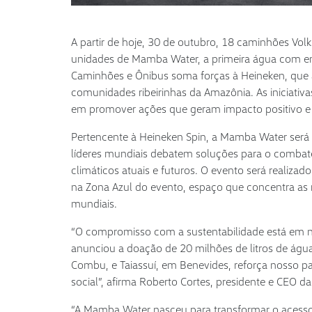
A partir de hoje, 30 de outubro, 18 caminhões Vo
unidades de Mamba Water, a primeira água com e
Caminhões e Ônibus soma forças à Heineken, que 
comunidades ribeirinhas da Amazônia. As iniciat
em promover ações que geram impacto positivo e
Pertencente à Heineken Spin, a Mamba Water será
líderes mundiais debatem soluções para o comba
climáticos atuais e futuros. O evento será realiza
na Zona Azul do evento, espaço que concentra as n
mundiais.
“O compromisso com a sustentabilidade está em n
anunciou a doação de 20 milhões de litros de água
Combu, e Taiassuí, em Benevides, reforça nosso p
social”, afirma Roberto Cortes, presidente e CEO 
“A Mamba Water nasceu para transformar o acesso