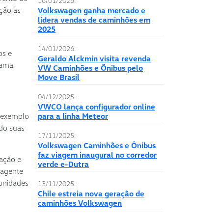
16/01/2026:
ção às
Volkswagen ganha mercado e
lidera vendas de caminhões em
2025
14/01/2026:
os e
Geraldo Alckmin visita revenda
rama
VW Caminhões e Ônibus pelo
Move Brasil
04/12/2025:
VWCO lança configurador online
 exemplo
para a linha Meteor
do suas
17/11/2025:
Volkswagen Caminhões e Ônibus
faz viagem inaugural no corredor
vação e
verde e-Dutra
 agente
munidades
13/11/2025:
Chile estreia nova geração de
caminhões Volkswagen