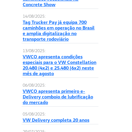
Concrete Show
14/08/2025:
Tag Trucker Pay já equipa 700
caminhões em operação no Brasil
e amplia digitalização no
transporte rodoviário
13/08/2025:
VWCO apresenta condições
especiais para o VW Constellation
20.480 (4x2) e 25.480 (6x2) neste
mês de agosto
06/08/2025:
VWCO apresenta primeiro e-
Delivery comboio de lubrificação
do mercado
05/08/2025:
VW Delivery completa 20 anos
29/07/2025: