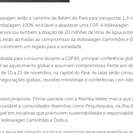
lkswagen estão a caminho de Belém do Pará para transportar 1,5 
mbalagem 100% reciclável a abastecer uma COP. A Volkswagen
anunciou também a doação de 20 milhões de litros de água potá
ivas estão alinhadas ao compromisso da Volkswagen Caminhões e 
 constroem um legado para a sociedade.
 doada para consumo durante a COP30, principal conferência glo
te ao aquecimento global e assumem compromissos frente aos de
do de 10 a 21 de novembro, na capital do Pará. As latas serão con
egociações globais, reuniões ministeriais e conferências com líde
osso propósito. Firmar parceria com a Mamba Water, marca que j
 potável a comunidades ribeirinhas como Piriquitaquara, na Ilha 
apel em iniciativas que promovem sustentabilidade e responsabili
da Volkswagen Caminhões e Ônibus.
 à água em impacto social e é uma honra levar essa agenda ao e