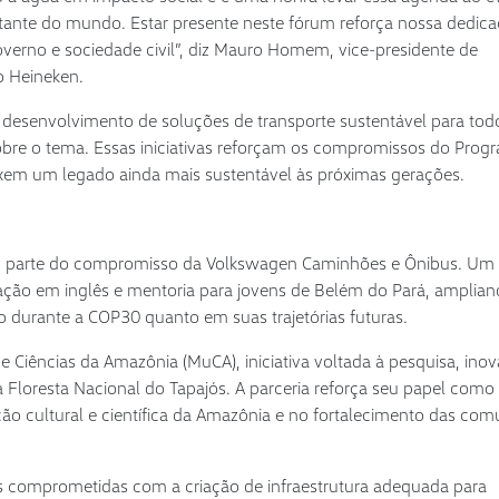
ante do mundo. Estar presente neste fórum reforça nossa dedica
verno e sociedade civil”, diz Mauro Homem, vice-presidente de
o Heineken.
desenvolvimento de soluções de transporte sustentável para tod
bre o tema. Essas iniciativas reforçam os compromissos do Prog
em um legado ainda mais sustentável às próximas gerações.
az parte do compromisso da Volkswagen Caminhões e Ônibus. Um
ação em inglês e mentoria para jovens de Belém do Pará, amplian
 durante a COP30 quanto em suas trajetórias futuras.
iências da Amazônia (MuCA), iniciativa voltada à pesquisa, ino
a Floresta Nacional do Tapajós. A parceria reforça seu papel como
ção cultural e científica da Amazônia e no fortalecimento das co
es comprometidas com a criação de infraestrutura adequada para