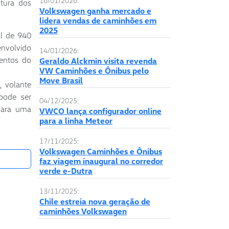
16/01/2026:
ltura dos
Volkswagen ganha mercado e
lidera vendas de caminhões em
2025
al de 940
envolvido
14/01/2026:
mentos do
Geraldo Alckmin visita revenda
VW Caminhões e Ônibus pelo
Move Brasil
, volante
pode ser
04/12/2025:
 para uma
VWCO lança configurador online
para a linha Meteor
17/11/2025:
Volkswagen Caminhões e Ônibus
faz viagem inaugural no corredor
verde e-Dutra
13/11/2025:
Chile estreia nova geração de
caminhões Volkswagen