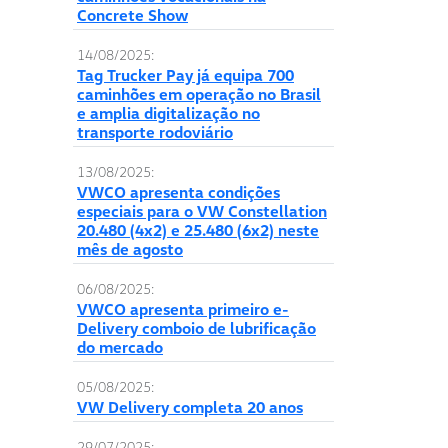
Concrete Show
14/08/2025:
Tag Trucker Pay já equipa 700
caminhões em operação no Brasil
e amplia digitalização no
transporte rodoviário
13/08/2025:
VWCO apresenta condições
especiais para o VW Constellation
20.480 (4x2) e 25.480 (6x2) neste
mês de agosto
06/08/2025:
VWCO apresenta primeiro e-
Delivery comboio de lubrificação
do mercado
05/08/2025:
VW Delivery completa 20 anos
29/07/2025: