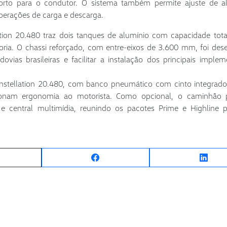
forto para o condutor. O sistema também permite ajuste de a
perações de carga e descarga.
tion 20.480 traz dois tanques de alumínio com capacidade tot
oria. O chassi reforçado, com entre-eixos de 3.600 mm, foi des
ovias brasileiras e facilitar a instalação dos principais imple
nstellation 20.480, com banco pneumático com cinto integrado
rcionam ergonomia ao motorista. Como opcional, o caminhão 
 e central multimídia, reunindo os pacotes Prime e Highline