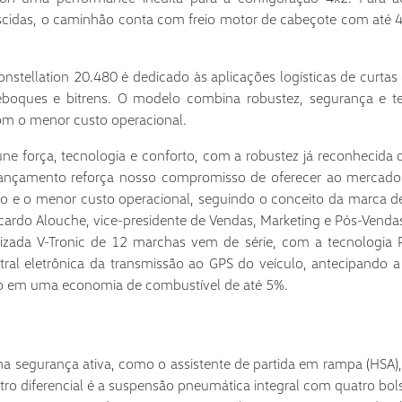
scidas, o caminhão conta com freio motor de cabeçote com até 
nstellation 20.480 é dedicado às aplicações logísticas de curtas
eboques e bitrens. O modelo combina robustez, segurança e t
m o menor custo operacional.
e força, tecnologia e conforto, com a robustez já reconhecida d
e lançamento reforça nosso compromisso de oferecer ao mercado
o e o menor custo operacional, seguindo o conceito da marca 
icardo Alouche, vice-presidente de Vendas, Marketing e Pós-Venda
tizada V-Tronic de 12 marchas vem de série, com a tecnologia P
ntral eletrônica da transmissão ao GPS do veículo, antecipando a
do em uma economia de combustível de até 5%.
 segurança ativa, como o assistente de partida em rampa (HSA),
Outro diferencial é a suspensão pneumática integral com quatro bol